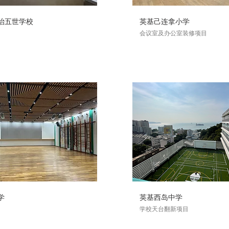
治五世学校
英基己连拿小学
会议室及办公室装修项目
学
英基西岛中学
学校天台翻新项目