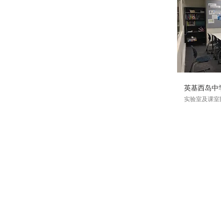
英基西岛中
实验室及课室