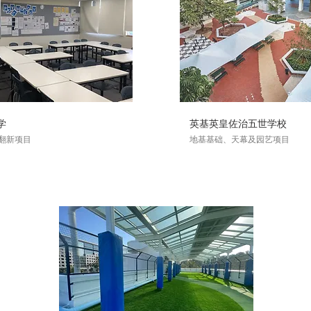
学
英基英皇佐治五世学校
翻新项目
地基基础、天幕及园艺项目