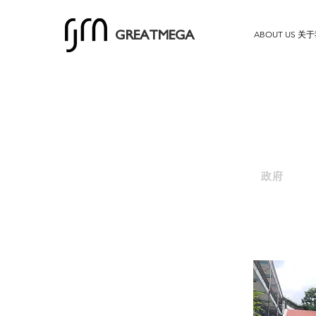
ABOUT US 关
GREATMEGA
政府