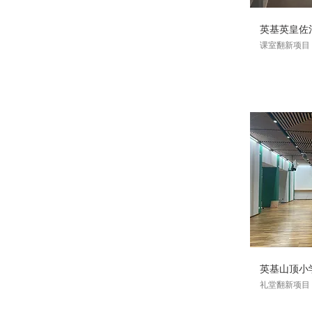
英基英皇佐
课室翻新项目
英基山顶小
礼堂翻新项目