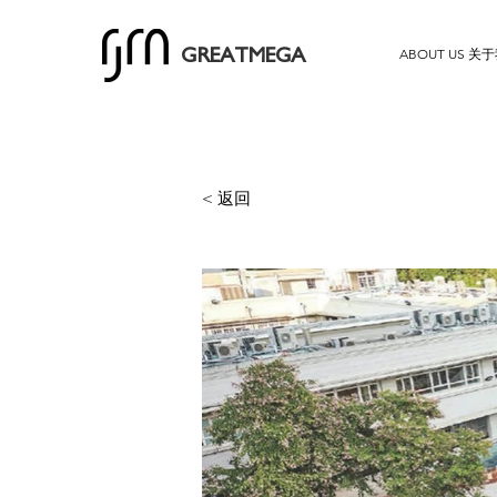
ABOUT US 关
GREATMEGA
< 返回