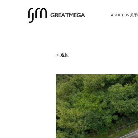
ABOUT US 关
GREATMEGA
< 返回