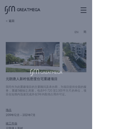
GREATMEGA
< 返回
简
EN
元朗唐人新村低密度住宅重建项目
我司作为此重建项目的主要顾问及承办商，为项目提供全面的服
务，重建3幢独立房屋，包含9个720 至2,500平方尺的单位，项
目在短期内迅速完成并在3年内取得占用许可证。
地点
2019年12月 – 2021年7月
竣工年份
元朗唐人新村