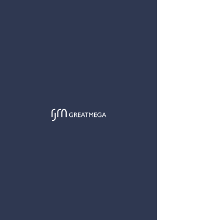
GREATMEGA
< 返回
简
EN
黄埔花园B段5及6期地下工程咨询服务
我们受聘为和记提供专业的咨询服务，工程涉及两块超过4米高
的招牌。我们成功地获取了屋宇署的批准，其中一块获取批准而
没有影响建筑面积的招牌尺寸为4m x 4m x 4m。
地点
红磡黄埔花园
竣工年份
NIL
合约总额