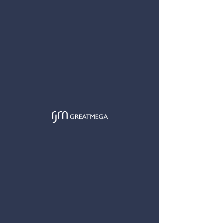
GREATMEGA
< 返回
简
EN
将军澳嘉悦修補及修復工程
我司作为此项目的承办商，进行修补及修复工程。
地点
2020年5月- 2021年1月
竣工年份
将军澳嘉悦
合约总额