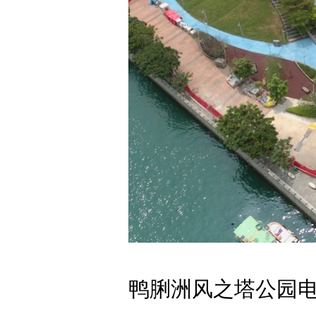
鸭脷洲风之塔公园