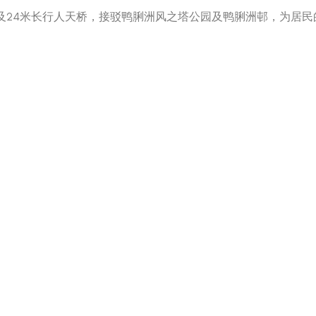
及24米长行人天桥，接驳鸭脷洲风之塔公园及鸭脷洲邨，为居