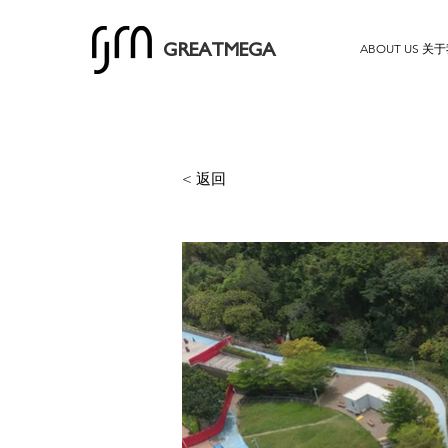
ABOUT US 关
GREATMEGA
< 返回