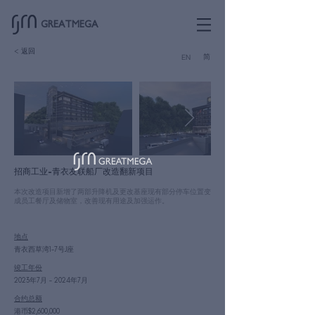
GREATMEGA
< 返回
简
EN
招商工业-青衣友联船厂改造翻新项目
本次改造项目新增了两部升降机及更改基座现有部分停车位置变
成员工餐厅及储物室，改善现有用途及加强运作。
地点
青衣西草湾1-7号J座
竣工年份
2023年7月 – 2024年7月
合约总额
港币$2,600,000