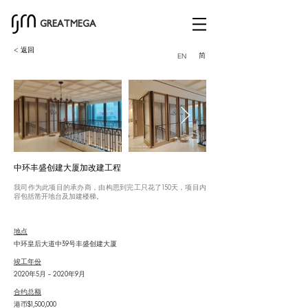
GREATMEGA
< 返回
简
EN
中环丰盛创建大厦加改建工程
我司作为此项目的承办商，由构思到完工只花了150天，项目内
容包括凿开地台及加建楼梯。
地点
中环皇后大道中39号丰盛创建大厦
竣工年份
2020年5月 – 2020年9月
合约总额
港币$1,500,000