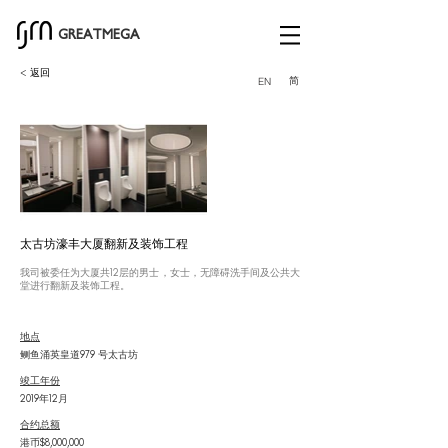
GREATMEGA
< 返回
简
EN
太古坊濠丰大厦翻新及装饰工程
我司被委任为大厦共12层的男士，女士，无障碍洗手间及公共大
堂进行翻新及装饰工程。
地点
鲗鱼涌英皇道979 号太古坊
竣工年份
2019年12月
合约总额
港币$8,000,000