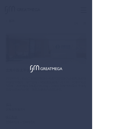
GREATMEGA
< 返回
简
EN
北角中国太平保险总部翻新工程
2018年11月，钟山工程顾问有限公司委托我司作为分包商来处理
中国太平项目（第二阶段）的建造及机电工程工作。此项目包含
7层楼，其中1楼及3楼是公共区域，21楼至26楼为中国太平保险
控股公司的办公室。项目花费大约为1亿港币。
地点
北角京华道18号
竣工年份
2018年12月 – 2019年3月