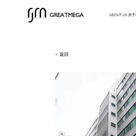
ABOUT US 关
GREATMEGA
< 返回