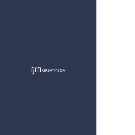
GREATMEGA
< 返回
简
EN
九龙塘又一城外墙招牌项目
客户希望改造又一城的挂壁式告示牌。我们在设计准备、法定文
件递交及工程监管方面提供了专业的服务。为了使加建及改造工
程得以批准，我们还与承建商进行了合作。
地点
九龙塘达之路80号
竣工年份
2016年11月 – 2018年6月
合约总额