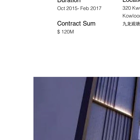
Duration
320 Kw
Oct 2015- Feb 2017
Kowloo
Contract Sum​
九龙观塘观
$ 120M