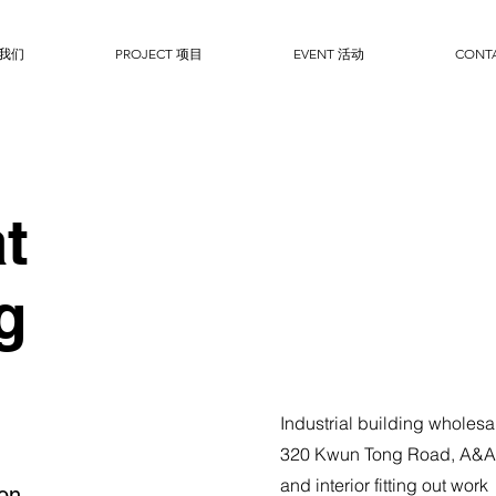
于我们
PROJECT 项目
EVENT 活动
CONT
t
g
Industrial building wholesa
320 Kwun Tong Road, A&A 
and interior fitting out work
ion