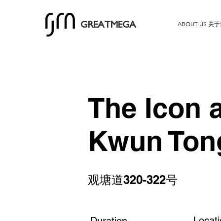
ABOUT US 关
GREATMEGA
The Icon a
Kwun Ton
观塘道320-322号
Locat