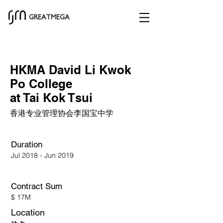
GREATMEGA
HKMA David Li Kwok
Po College
at Tai Kok Tsui
香港专业管理协会李国宝中学
Duration
Jul 2018 - Jun 2019
Contract Sum​
$ 17M
Location